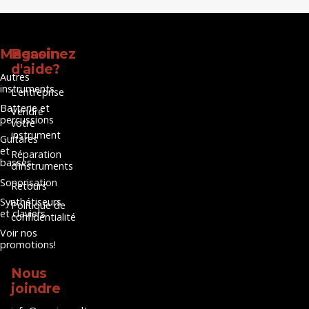
Magasinez
Besoin
d'aide?
Autres
instruments
L’entreprise
Batterie et
Vendre
percussions
votre
instrument
Guitares
et
Réparation
basses
d’instruments
Sonorisation
Retours
Synthétiseurs
Politique de
et claviers
confidentialité
Voir nos
promotions!
Nous
joindre