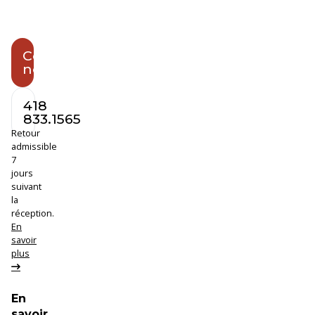
livraison
peut
varier.
Contactez-
nous
418
Quantité
833.1565
:
Retour
admissible
7
jours
suivant
la
réception.
En
savoir
plus
En
savoir