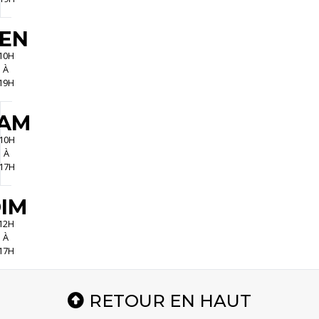
EN
10H
À
19H
AM
10H
À
17H
IM
12H
À
17H
RETOUR EN HAUT