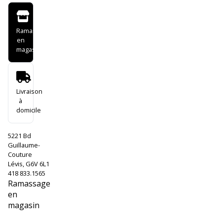
Ramassage
en
magasin
Livraison
à
domicile
5221 Bd
Guillaume-
Couture
Lévis, G6V 6L1
418 833.1565
Ramassage
en
magasin