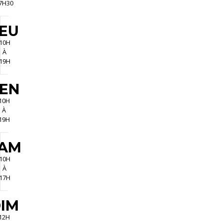
7H30
EU
10H
À
19H
EN
10H
À
19H
AM
10H
À
17H
IM
12H