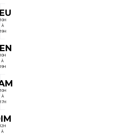
EU
10H
À
19H
EN
10H
À
19H
AM
10H
À
17H
IM
12H
À