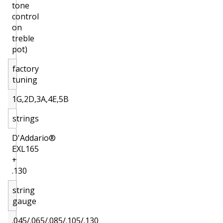
tone
control
on
treble
pot)
factory
tuning
1G,2D,3A,4E,5B
strings
D'Addario®
EXL165
+
.130
string
gauge
.045/.065/.085/.105/.130