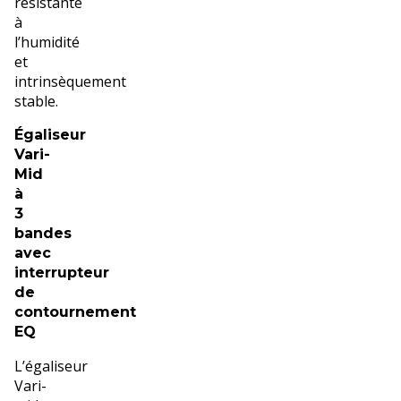
résistante
à
l’humidité
et
intrinsèquement
stable.
Égaliseur
Vari-
Mid
à
3
bandes
avec
interrupteur
de
contournement
EQ
L’égaliseur
Vari-