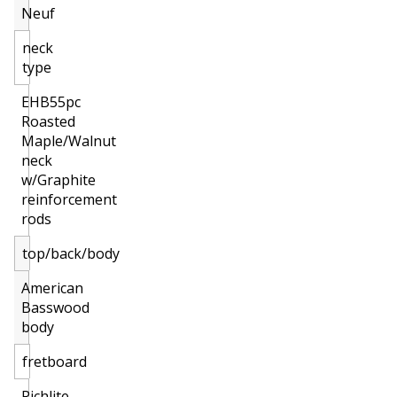
Neuf
neck
type
EHB55pc
Roasted
Maple/Walnut
neck
w/Graphite
reinforcement
rods
top/back/body
American
Basswood
body
fretboard
Richlite