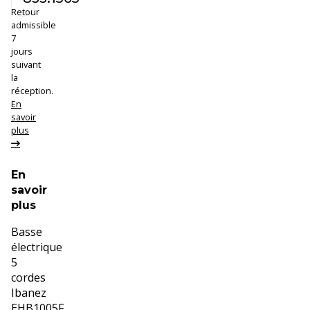
:
Retour
admissible
7
jours
suivant
la
réception.
En
savoir
plus
En
savoir
plus
Basse
électrique
5
cordes
Ibanez
EHB1005F