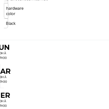
hardware
color
Black
UN
0H À
7H30
AR
0H À
7H30
ER
0H À
7H30