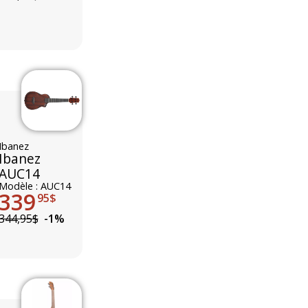
Ibanez
Ibanez
AUC14
Modèle : AUC14
339
95$
344,95$
-1%