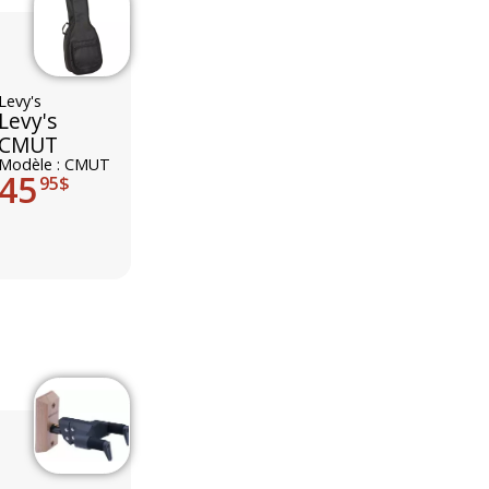
Levy's
Levy's
CMUT
Modèle : CMUT
45
95$