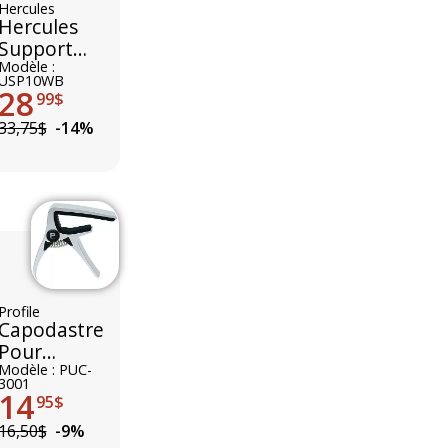
Hercules
Hercules
Support
Ukulele
Modèle :
USP10WB
28
99$
33,75$
-14%
Profile
Capodastre
Pour
Ukulélé
Modèle : PUC-
3001
Profile
14
95$
16,50$
-9%