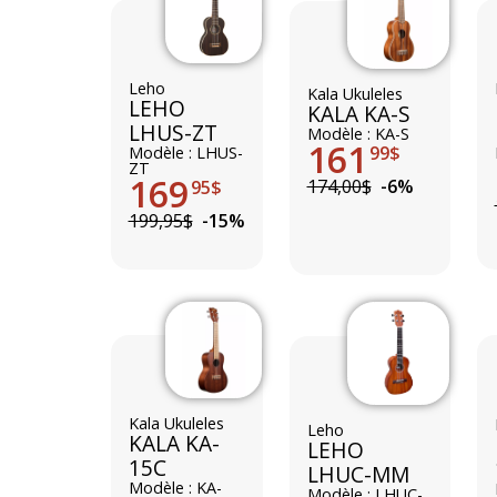
Leho
Kala Ukuleles
LEHO
KALA KA-S
LHUS-ZT
Modèle : KA-S
161
99$
Modèle : LHUS-
ZT
169
174,00$
-6%
95$
199,95$
-15%
Kala Ukuleles
Leho
KALA KA-
LEHO
15C
LHUC-MM
Modèle : KA-
Modèle : LHUC-