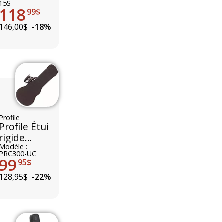
15S
118
99$
146,00$
-18%
Profile
Profile Étui
rigide
Ukulele
Modèle :
PRC300-UC
Concert
99
95$
128,95$
-22%