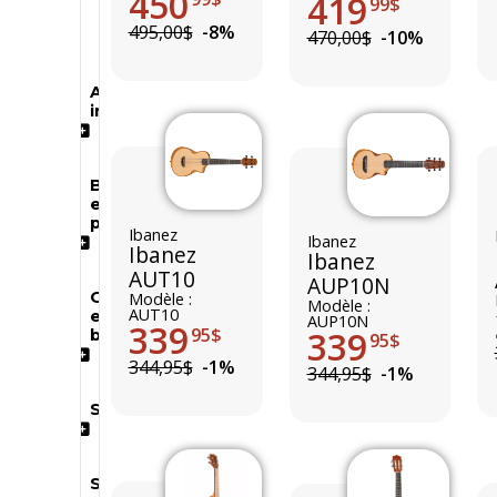
450
419
99$
Neuf
Usagé
495,00$
-8%
470,00$
-10%
Autres
instruments
Batterie
et
percussions
Ibanez
Ibanez
Ibanez
Ibanez
AUT10
AUP10N
Guitares
Modèle :
Modèle :
AUT10
et
AUP10N
339
339
95$
basses
95$
344,95$
-1%
344,95$
-1%
Sonorisation
Synthétiseurs