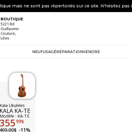
tique mais ne sont pas répertoriés sur ce site. N'hésitez pas 
BOUTIQUE
5221 Bd
Guillaume-
Couture,
Lévis
NEUF
USAGÉ
RÉPARATION
VENDRE
Kala Ukuleles
KALA KA-TE
Modèle : KA-TE
355
99$
400,00$
-11%