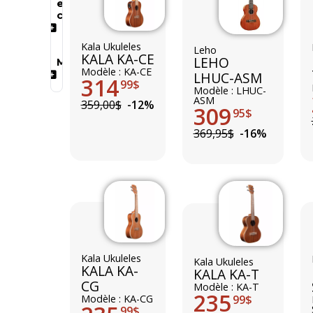
et
claviers
Kala Ukuleles
Leho
KALA KA-CE
LEHO
Marques
Modèle : KA-CE
LHUC-ASM
314
99$
Modèle : LHUC-
ASM
359,00$
-12%
309
95$
369,95$
-16%
Kala Ukuleles
Kala Ukuleles
KALA KA-
KALA KA-T
CG
Modèle : KA-T
235
99$
Modèle : KA-CG
99$