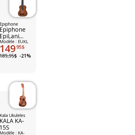
Epiphone
Epiphone
EpiLani
Soprano
Modèle : EUKL
149
95$
189,95$
-21%
Kala Ukuleles
KALA KA-
15S
Modèle : KA-