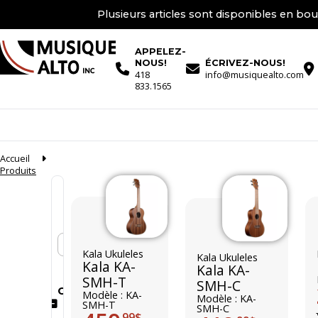
Plusieurs articles sont disponibles en bou
APPELEZ-
NOUS!
ÉCRIVEZ-NOUS!
418
info@musiquealto.com
833.1565
Accueil
Produits
En stock seulement
Kala Ukuleles
Kala Ukuleles
Kala KA-
Kala KA-
SMH-T
SMH-C
Conditions
Modèle : KA-
Modèle : KA-
SMH-T
SMH-C
99$