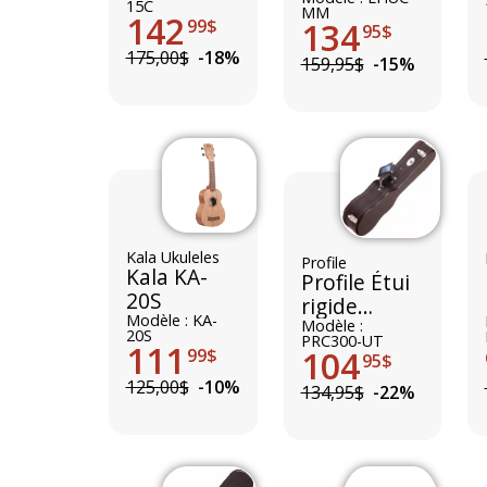
15C
MM
142
134
99$
95$
175,00$
-18%
159,95$
-15%
Kala Ukuleles
Profile
Kala KA-
Profile Étui
20S
rigide
Modèle : KA-
Ukulele
Modèle :
20S
PRC300-UT
111
Tenor
104
99$
95$
125,00$
-10%
134,95$
-22%