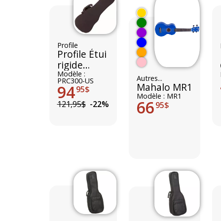
Profile
Profile Étui
rigide
Ukulele
Modèle :
Autres...
PRC300-US
Soprano
Mahalo MR1
94
95$
Modèle : MR1
66
121,95$
-22%
95$