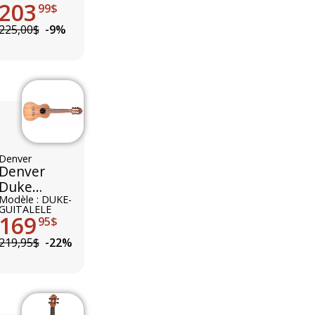
203
99$
225,00$
-9%
Denver
Denver
Duke
Guitalele
Modèle : DUKE-
GUITALELE
169
95$
219,95$
-22%