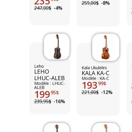
235
259,00$
-8%
247,00$
-4%
Leho
Kala Ukuleles
LEHO
KALA KA-C
LHUC-ALEB
Modèle : KA-C
193
99$
Modèle : LHUC-
ALEB
199
221,00$
-12%
95$
239,95$
-16%