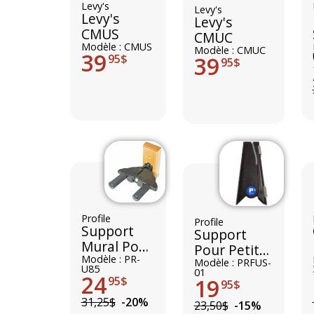
Levy's
Levy's
Levy's
Levy's
CMUS
CMUC
Modèle : CMUS
Modèle : CMUC
39
39
95$
95$
Profile
Profile
Support
Support
Mural Pour
Pour Petits
Ukulele
Modèle : PR-
Instruments
Modèle : PRFUS-
U85
01
Profile
24
Profile
19
95$
95$
31,25$
-20%
23,50$
-15%