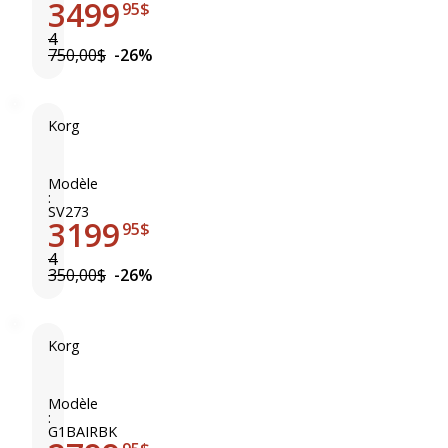
3499
S
95$
V
4
-
750,00$
-26%
2
8
8
Korg
K
o
r
Modèle
:
g
SV273
3199
S
95$
V
4
-
350,00$
-26%
2
7
3
Korg
K
o
r
Modèle
:
g
G1BAIRBK