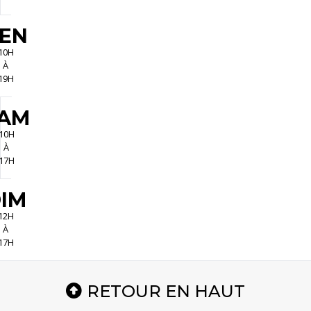
EN
10H
À
19H
AM
10H
À
17H
IM
12H
À
17H
RETOUR EN HAUT