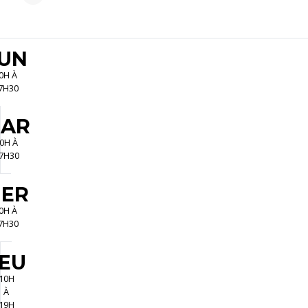
-
S
4
UN
0
0
0H À
7H30
AR
0H À
7H30
ER
0H À
7H30
EU
10H
À
19H