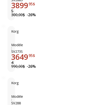
3899
S
95$
V
5
-
300,00$
-26%
2
S
8
Korg
8
K
o
r
Modèle
:
g
SV273S
3649
S
95$
V
4
-
990,00$
-26%
2
S
7
Korg
3
K
o
r
Modèle
:
g
SV288