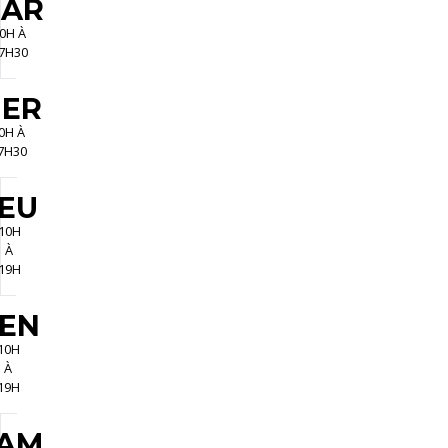
AR
0H À
7H30
ER
0H À
7H30
EU
10H
À
19H
EN
10H
À
19H
AM