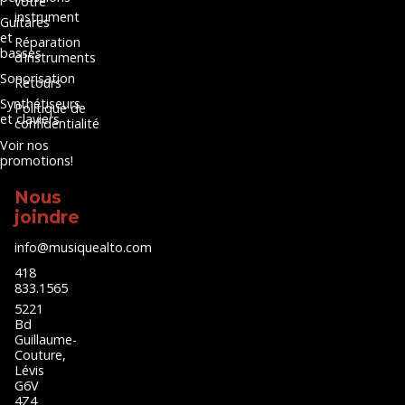
votre
instrument
Guitares
et
Réparation
basses
d’instruments
Sonorisation
Retours
Synthétiseurs
Politique de
et claviers
confidentialité
Voir nos
promotions!
Nous
joindre
info@musiquealto.com
418
833.1565
5221
Bd
Guillaume-
Couture,
Lévis
G6V
4Z4