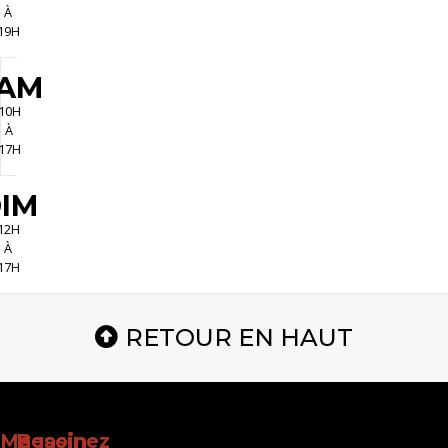
À
19H
AM
10H
À
17H
IM
12H
À
17H
RETOUR EN HAUT
Magasinez
Besoin