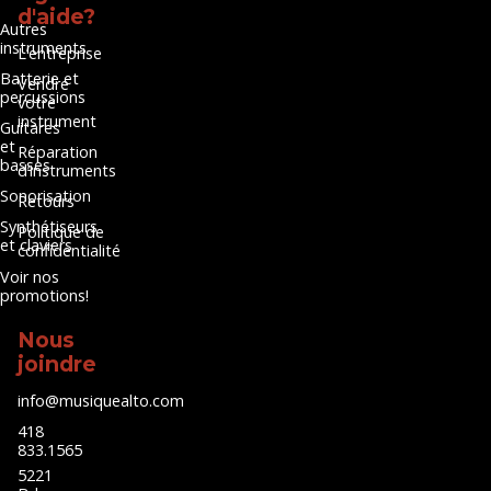
d'aide?
Autres
instruments
L’entreprise
Batterie et
Vendre
percussions
votre
instrument
Guitares
et
Réparation
basses
d’instruments
Sonorisation
Retours
Synthétiseurs
Politique de
et claviers
confidentialité
Voir nos
promotions!
Nous
joindre
info@musiquealto.com
418
833.1565
5221