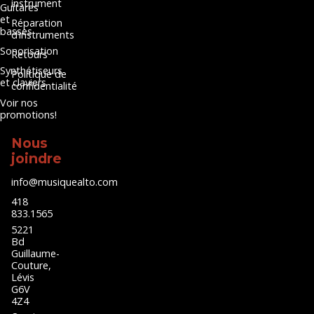
instrument
Guitares
et
Réparation
basses
d’instruments
Sonorisation
Retours
Synthétiseurs
Politique de
et claviers
confidentialité
Voir nos
promotions!
Nous
joindre
info@musiquealto.com
418
833.1565
5221
Bd
Guillaume-
Couture,
Lévis
G6V
4Z4