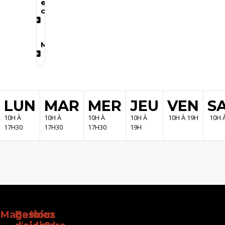
et
claviers
Marques
LUN
MAR
MER
JEU
VEN
S
10H À
10H À
10H À
10H À
10H À 19H
10H 
17H30
17H30
17H30
19H
Magasinez
Besoin
Nous