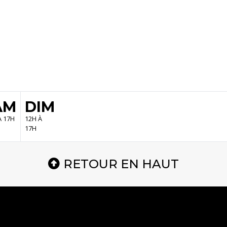
AM
DIM
À 17H
12H À
17H
RETOUR EN HAUT