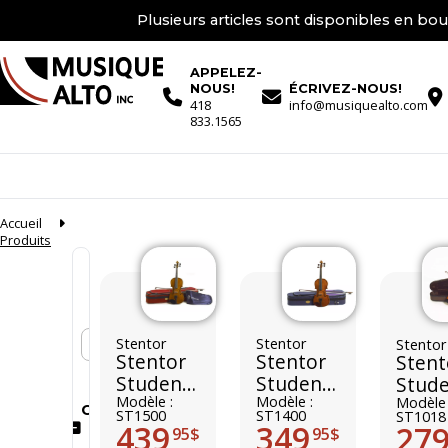
Plusieurs articles sont disponibles en bou
APPELEZ-
NOUS!
ÉCRIVEZ-NOUS!
418
info@musiquealto.com
833.1565
Accueil
Produits
En stock seulement
Stentor
Stentor
Stentor
Stentor
Stentor
Stent
Student
Student
Stud
II
Modèle :
I
Modèle :
Stan
Modèle 
Conditions
ST1500
ST1400
ST1018
439
349
27
95$
95$