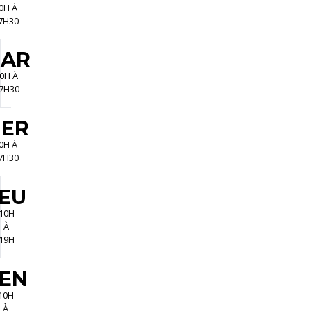
0H À
0
7H30
C
T
AR
K
0H À
7H30
ER
0H À
7H30
EU
10H
À
19H
EN
10H
À