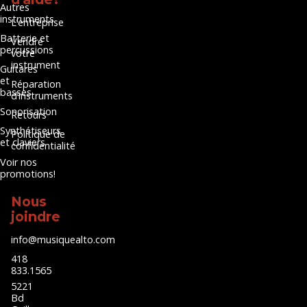
Autres
instruments
L’entreprise
Batterie et
Vendre
percussions
votre
instrument
Guitares
et
Réparation
basses
d’instruments
Sonorisation
Retours
Synthétiseurs
Politique de
et claviers
confidentialité
Voir nos
promotions!
Nous
joindre
info@musiquealto.com
418
833.1565
5221
Bd