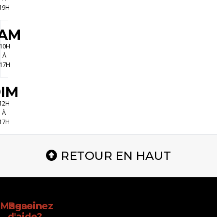
19H
AM
10H
À
17H
IM
12H
À
17H
RETOUR EN HAUT
Magasinez
Besoin
d'aide?