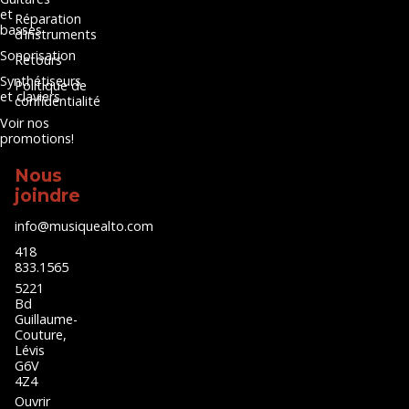
et
Réparation
basses
d’instruments
Sonorisation
Retours
Synthétiseurs
Politique de
et claviers
confidentialité
Voir nos
promotions!
Nous
joindre
info@musiquealto.com
418
833.1565
5221
Bd
Guillaume-
Couture,
Lévis
G6V
4Z4
Ouvrir