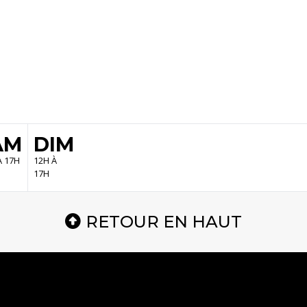
AM
DIM
À 17H
12H À
17H
RETOUR EN HAUT