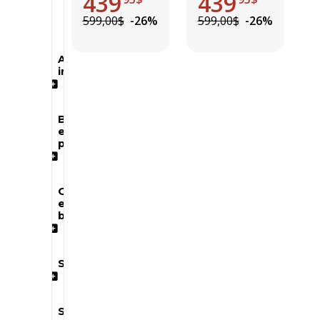
439
439
Neuf
TSP
RRS
Usagé
599,00$
-26%
599,00$
-26%
Autres
instruments
Batterie
et
percussions
Guitares
et
basses
Sonorisation
Synthétiseurs